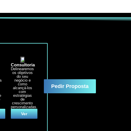
Consultoria
Delinearemos
e
os objetivos
e
do seu
a
negócio e
como
Pedir Proposta
alcançá-los
com
e
estratégias
e
de
crescimento
personalizadas.
Ver