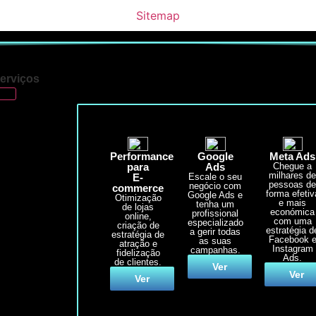
Sitemap
erviços
Performance
Google
Meta Ads
para
Ads
Chegue a
milhares d
E-
Escale o seu
pessoas d
negócio com
commerce
forma efetiv
Google Ads e
Otimização
e mais
tenha um
de lojas
económica
profissional
online,
com uma
especializado
criação de
estratégia d
a gerir todas
estratégia de
Facebook 
as suas
atração e
Instagram
campanhas.
fidelização
Ads.
de clientes.
Ver
Ver
Ver