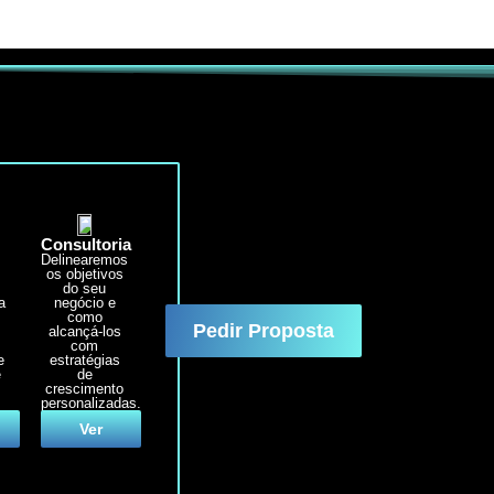
Consultoria
Delinearemos
e
os objetivos
e
do seu
a
negócio e
como
Pedir Proposta
alcançá-los
com
e
estratégias
e
de
crescimento
personalizadas.
Ver