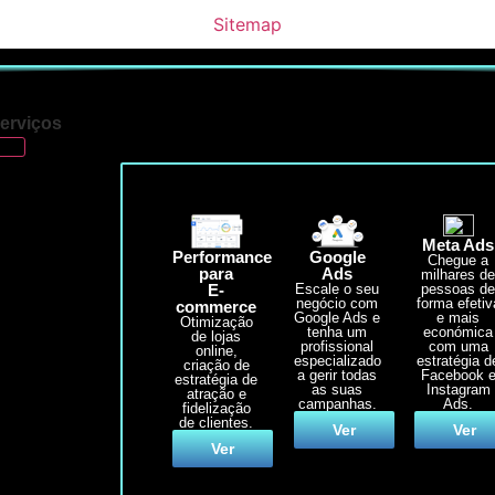
Sitemap
erviços
Meta Ads
Performance
Google
Chegue a
para
Ads
milhares d
E-
pessoas d
Escale o seu
forma efetiv
negócio com
commerce
e mais
Google Ads e
Otimização
económica
tenha um
de lojas
com uma
profissional
online,
estratégia d
especializado
criação de
Facebook 
a gerir todas
estratégia de
Instagram
as suas
atração e
Ads.
campanhas.
fidelização
de clientes.
Ver
Ver
Ver