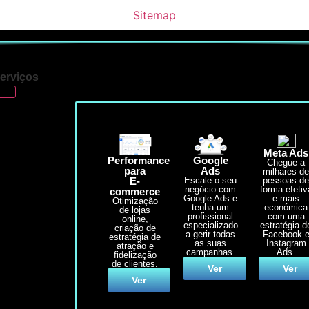
Sitemap
erviços
Meta Ads
Performance
Google
Chegue a
para
Ads
milhares d
E-
pessoas d
Escale o seu
forma efetiv
negócio com
commerce
e mais
Google Ads e
Otimização
económica
tenha um
de lojas
com uma
profissional
online,
estratégia d
especializado
criação de
Facebook 
a gerir todas
estratégia de
Instagram
as suas
atração e
Ads.
campanhas.
fidelização
de clientes.
Ver
Ver
Ver