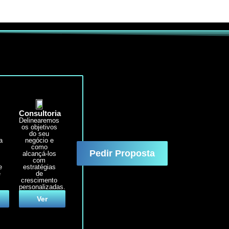
Consultoria
Delinearemos
e
os objetivos
e
do seu
a
negócio e
como
Pedir Proposta
alcançá-los
com
e
estratégias
e
de
crescimento
personalizadas.
Ver