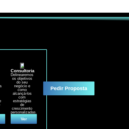
Consultoria
Delinearemos
e
os objetivos
e
do seu
a
negócio e
Pedir Proposta
como
alcançá-los
com
e
estratégias
e
de
crescimento
personalizadas.
Ver