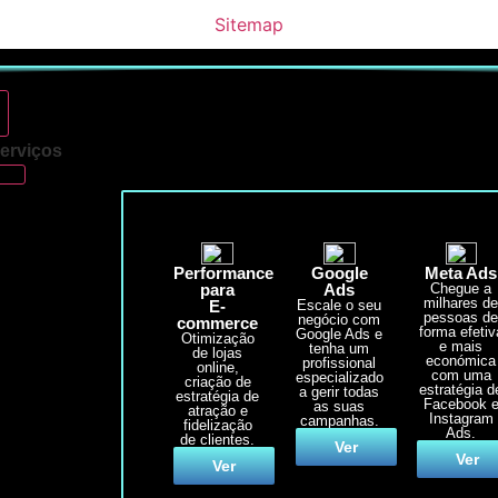
Sitemap
erviços
Performance
Google
Meta Ads
para
Ads
Chegue a
milhares d
E-
Escale o seu
pessoas d
negócio com
commerce
forma efetiv
Google Ads e
Otimização
e mais
tenha um
de lojas
económica
profissional
online,
com uma
especializado
criação de
estratégia d
a gerir todas
estratégia de
Facebook 
as suas
atração e
Instagram
campanhas.
fidelização
Ads.
de clientes.
Ver
Ver
Ver