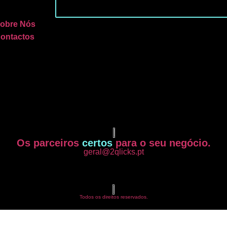
obre Nós
ontactos
Os parceiros
certos
para o seu negócio.
geral@2qlicks.pt
Todos os direitos reservados.