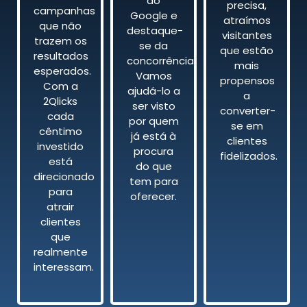
do
precisa,
campanhas
Google e
atraímos
que não
destaque-
visitantes
trazem os
se da
que estão
resultados
concorrência.
mais
esperados.
Vamos
propensos
Com a
ajudá-lo a
a
2Qlicks
ser visto
converter-
cada
por quem
se em
cêntimo
já está à
clientes
investido
procura
fidelizados.
está
do que
direcionado
tem para
para
oferecer.
atrair
clientes
que
realmente
interessam.