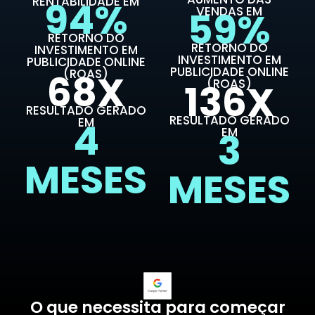
RENTABILIDADE EM
94%
59%
VENDAS EM
RETORNO DO
RETORNO DO
INVESTIMENTO EM
INVESTIMENTO EM
PUBLICIDADE ONLINE
PUBLICIDADE ONLINE
68X
(ROAS)
136X
(ROAS)
RESULTADO GERADO
RESULTADO GERADO
4
EM
3
EM
MESES
MESES
O que necessita para começar