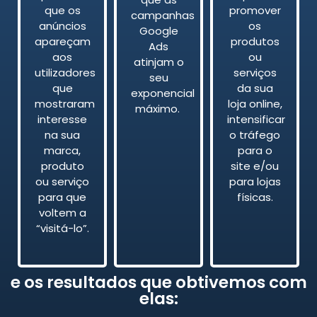
que os
promover
campanhas
anúncios
os
Google
apareçam
produtos
Ads
aos
ou
atinjam o
utilizadores
serviços
seu
que
da sua
exponencial
mostraram
loja online,
máximo.
interesse
intensificar
na sua
o tráfego
marca,
para o
produto
site e/ou
ou serviço
para lojas
para que
físicas.
voltem a
“visitá-lo”.
e os resultados que obtivemos com
elas: