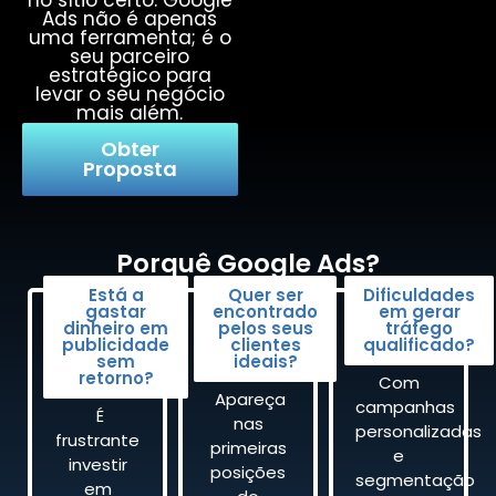
no sítio certo. Google
Ads não é apenas
uma ferramenta; é o
seu parceiro
estratégico para
levar o seu negócio
mais além.
Obter
Proposta
Porquê Google Ads?
Está a
Quer ser
Dificuldades
gastar
encontrado
em gerar
dinheiro em
pelos seus
tráfego
publicidade
clientes
qualificado?
sem
ideais?
retorno?
Com
Apareça
campanhas
É
nas
personalizadas
frustrante
primeiras
e
investir
posições
segmentação
em