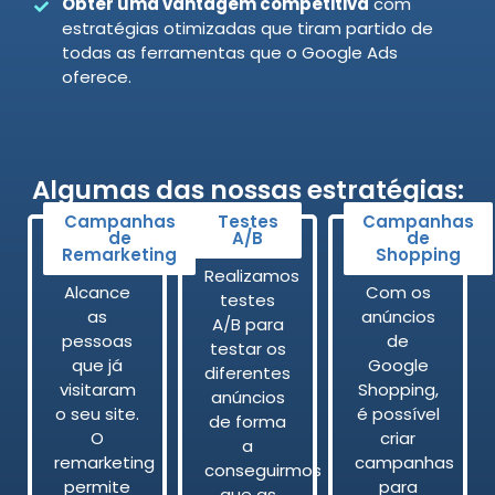
Obter uma vantagem competitiva
com
estratégias otimizadas que tiram partido de
todas as ferramentas que o Google Ads
oferece.
Algumas das nossas estratégias:
Campanhas
Testes
Campanhas
de
A/B
de
Remarketing
Shopping
Realizamos
Alcance
Com os
testes
as
anúncios
A/B para
pessoas
de
testar os
que já
Google
diferentes
visitaram
Shopping,
anúncios
o seu site.
é possível
de forma
O
criar
a
remarketing
campanhas
conseguirmos
permite
para
que as